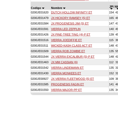
JPI
N
Codigo
Nombre
0200JE01620
DUTCH HOLLOW INFINITY ET
154
4
0200JE01479
JX HICKORY RAMSEY {5} ET
165
4
0200JE01584
JX PROGENESIS JIM {5} ET
147
4
0200JE01591
VIERRA LED ZEPPLIN
140
4
0200JE01426
JX PINE-TREE TING {4}-P ET
139
4
0200JE01516
VIERRA JOEDIFFIE ET
115
3
0200JE01511
WICKED-KASH CLASS ACT ET
148
4
0200JE01509
VIERRA ROB ZOMBIE ET
135
5
0200JE01544
JX VIERRA EXCALIBUR {5}-P ET
148
4
0200JE01463
JX MM CASSIAN {6}
112
3
0200JE01542
VIERRA LINDEMANN ET
135
3
0200JE01430
VIERRA MONKEES ET
152
3
0200JE00927
JX VIERRA FLEETWOOD {5} ET
109
3
0200JE01585
PROGENESIS FAGIN ET
141
4
0200JE01550
VIERRA MAJOR-PP ET
135
3