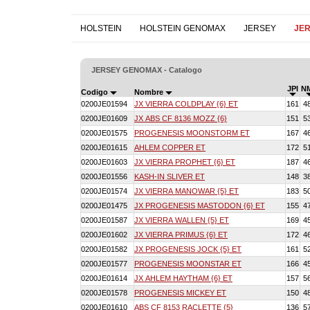
HOLSTEIN
HOLSTEIN GENOMAX
JERSEY
JE
JERSEY GENOMAX - Catalogo
JPI
N
Codigo
Nombre
0200JE01594
JX VIERRA COLDPLAY {6} ET
161
4
0200JE01609
JX ABS CF 8136 MOZZ {6}
151
5
0200JE01575
PROGENESIS MOONSTORM ET
167
4
0200JE01615
AHLEM COPPER ET
172
5
0200JE01603
JX VIERRA PROPHET {6} ET
187
4
0200JE01556
KASH-IN SLIVER ET
148
3
0200JE01574
JX VIERRA MANOWAR {5} ET
183
5
0200JE01475
JX PROGENESIS MASTODON {6} ET
155
4
0200JE01587
JX VIERRA WALLEN {5} ET
169
4
0200JE01602
JX VIERRA PRIMUS {6} ET
172
4
0200JE01582
JX PROGENESIS JOCK {5} ET
161
5
0200JE01577
PROGENESIS MOONSTAR ET
166
4
0200JE01614
JX AHLEM HAYTHAM {6} ET
157
5
0200JE01578
PROGENESIS MICKEY ET
150
4
0200JE01610
ABS CF 8153 RACLETTE {5}
136
5