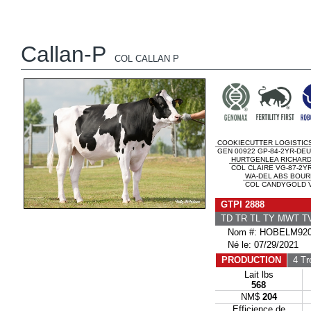
Callan-P
COL CALLAN P
COOKIECUTTER LOGISTIC
GEN 00922 GP-84-2YR-DEU
HURTGENLEA RICHARD
COL CLAIRE VG-87-2Y
WA-DEL ABS BOU
COL CANDYGOLD V
GTPI 2888
TD TR TL TY MWT 
Nom #: HOBELM920
Né le: 07/29/2021
PRODUCTION
4 Tr
Lait lbs
568
NM$
204
Efficience de