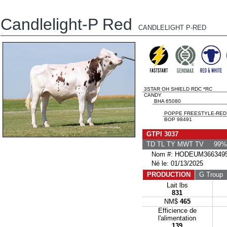
Candlelight-P Red
CANDLELIGHT P-RED
3STAR OH SHIELD RDC *RC
CANDY
BHA 65080
POPPE FREESTYLE-RED
BOP 98491
GTPI 3037
TD TL TY MWT TV 99%-
Nom #: HODEUM3663495
Né le: 01/13/2025
PRODUCTION
G Troup
G
Lait lbs
831
NM$
465
Efficience de
l'alimentation
139