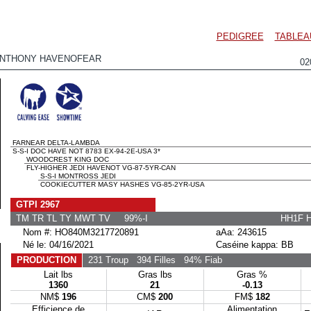
PEDIGREE
TABLEA
NTHONY HAVENOFEAR
02
FARNEAR DELTA-LAMBDA
S-S-I DOC HAVE NOT 8783 EX-94-2E-USA 3*
WOODCREST KING DOC
FLY-HIGHER JEDI HAVENOT VG-87-5YR-CAN
S-S-I MONTROSS JEDI
COOKIECUTTER MASY HASHES VG-85-2YR-USA
GTPI 2967
TM TR TL TY MWT TV 99%-I
HH1F 
Nom #: HO840M3217720891
aAa: 243615
Né le: 04/16/2021
Caséine kappa: BB
PRODUCTION
231 Troup
394 Filles
94% Fiab
Lait lbs
Gras lbs
Gras %
1360
21
-0.13
NM$
196
CM$
200
FM$
182
Efficience de
Alimentation