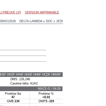
U PREUVE LPI
VERSION IMPRIMABLE
00HO12529 DELTA-LAMBDA x DOC x JEDI
HH2F HH3F HH4F HH5F HH6F HCDF HMWF
DMS: 126,246
Caséine bêta: A1A2
MACE-G / 04-26
Protéine lbs
Protéine %
47
+0.01
GM$
134
DWP$
-119