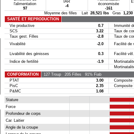
IAR
E
l'alimentation
économisée
-4
97
-161
Moyenne des filles Lait
28,521 lbs
Gras
1,230
SANTÉ ET REPRODUCTION
Vie productive
0.7
Immunité de
SCS
3.22
Taux de conc
Taux gest. Filles
-2.8
Taux de conc
Vivabilité
-2.0
Facilité de 
Livabilité des génisses
0.3
Facilité vêl. 
Indice de fertilité
-1.9
Mortinatalit
Mortinatalité 
CONFORMATION
127 Troup
205 Filles
91% Fiab
PTAT
3.00
Composite 
PisC
2.35
Composite la
P&MC
1.08
Stature
Force
Profondeur de corps
Car. Laitier
Angle de la croupe