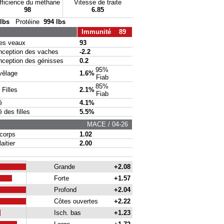
fficience du méthane
Vitesse de traite
98
6.85
 lbs
Protéine
994 lbs
Immunité 89
s veaux
93
eption des vaches
-2.2
eption des génisses
0.2
95%
vêlage
1.6%
Fiab
85%
Filles
2.1%
Fiab
é
4.1%
des filles
5.5%
MACE / 04-26
corps
1.02
itier
2.00
Grande
+2.08
Forte
+1.57
Profond
+2.04
Côtes ouvertes
+2.22
Isch. bas
+1.23