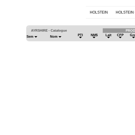
HOLSTEIN
HOLSTEIN
AYRSHIRE - Catalogue
PROD
PTI
NM$
Lait
CFP
Gr
Sem
Nom