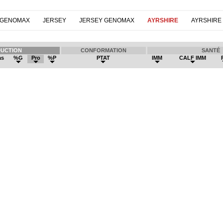
 GENOMAX
JERSEY
JERSEY GENOMAX
AYRSHIRE
AYRSHIRE
UCTION
CONFORMATION
SANTÉ
as
%G
Pro
%P
PTAT
IMM
CALF IMM