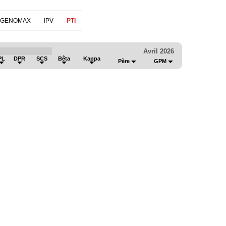
 GENOMAX
IPV
PTI
Avril 2026
PL
DPR
SCS
Bêta
Kappa
Père
GPM