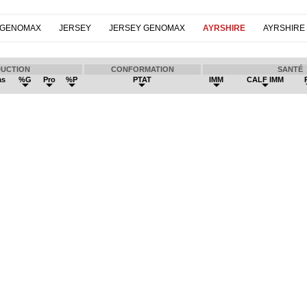
 GENOMAX
JERSEY
JERSEY GENOMAX
AYRSHIRE
AYRSHIRE
UCTION
CONFORMATION
SANTÉ
as
%G
Pro
%P
PTAT
IMM
CALF IMM