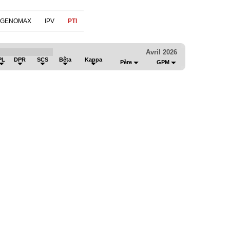
 GENOMAX
IPV
PTI
Avril 2026
PL
DPR
SCS
Bêta
Kappa
Père
GPM