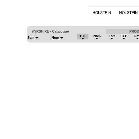
HOLSTEIN
HOLSTEIN
AYRSHIRE - Catalogue
PROD
PTI
NM$
Lait
CFP
Gr
Sem
Nom