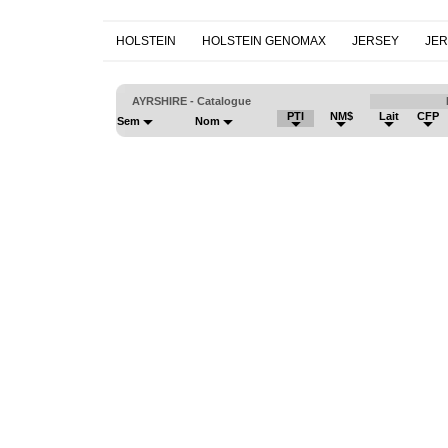
HOLSTEIN
HOLSTEIN GENOMAX
JERSEY
JE
AYRSHIRE - Catalogue
PTI
NM$
Lait
CFP
Sem
Nom