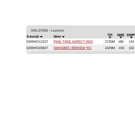
HOLSTEIN - Luettelo
TPI
NM$
DWP
S-koodi
Nimi
0200HO12227
PINE-TREE ASPECT-RED
2725M
186
143
0200HO03927
SWISSBEC BREKEM *RC
2429M
-150
102