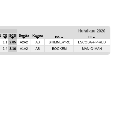
Huhtikuu 2026
R
CE
SCS
Beetta
Kappa
Isä
EI
3
1.1
2.85
A2A2
AB
SHIMMER*RC
ESCOBAR-P-RED
1.4
3.16
A1A2
AB
BOOKEM
MAN-O-MAN