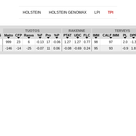
HOLSTEIN
HOLSTEIN GENOMAX
LPI
TPI
TUOTOS
RAKENNE
TERVEYS
$
Maito
CFP
Rasva
%F
Pro
%P
PTAT
UDC
FLC
IMM
CALF IMM
PL
DP
999
23
6
-0.13
17
-0.06
1.27
1.27
0.77
98
97
2.0
-1.
-146
-14
-25
-0.07
11
0.06
-0.08
-0.69
0.24
95
93
-0.9
1.8