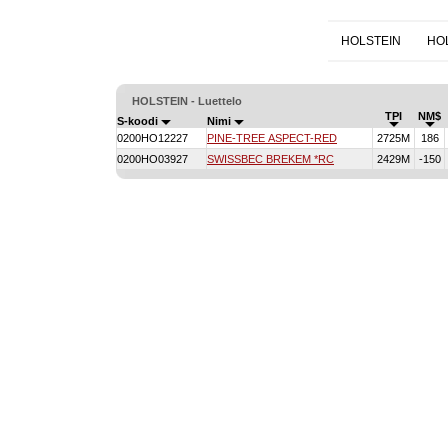
HOLSTEIN
HO
HOLSTEIN - Luettelo
TPI
NM$
S-koodi
Nimi
0200HO12227
PINE-TREE ASPECT-RED
2725M
186
0200HO03927
SWISSBEC BREKEM *RC
2429M
-150