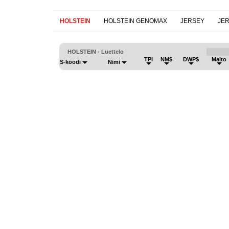
HOLSTEIN
HOLSTEIN GENOMAX
JERSEY
JE
HOLSTEIN - Luettelo
TPI
NM$
DWP$
Maito
S-koodi
Nimi