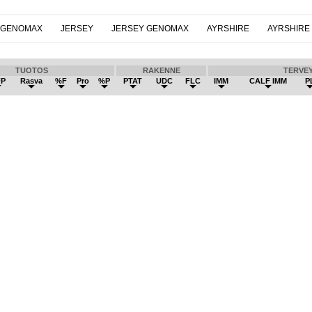
 GENOMAX
JERSEY
JERSEY GENOMAX
AYRSHIRE
AYRSHIRE
TUOTOS
RAKENNE
TERVE
FP
Rasva
%F
Pro
%P
PTAT
UDC
FLC
IMM
CALF IMM
P