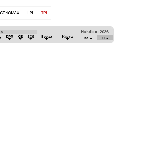
 GENOMAX
LPI
TPI
Huhtikuu 2026
YS
L
DPR
CE
SCS
Beetta
Kappa
Isä
EI