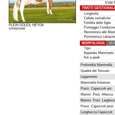
EVM F
TRATTI GESTIONAL
Longevità
Cellule somatiche
Fertilità delle figlie
PLEIN SOLEIL HEYDA
Punteggio Condizione
GRANDDAM
Resistenza alle Masti
Persistenza Lattazio
MORFOLOGIA
69 A
Tipo
Apparato Mammario
Arti e piedi
Profondità Mammella
Qualità del Tessuto
Legamento
Mammella Anteriore
Posiz. Capezzoli ant.
Mamm. Post. Altezza
Mamm. Post. Larghez
Posiz. Capezzoli post.
Lunghezza Capezzoli