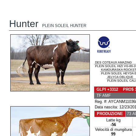
Hunter
PLEIN SOLEIL HUNTER
DES COTEAUX AMAZING
PLEIN SOLEIL HIZI VG-86-
KAMOURASKA ROCKS
PLEIN SOLEIL HEYDA E
JELYCA OBLIQUE
PLEIN SOLEIL CAL
GLPI +3312 PRO$ 
TF AMF
Reg. #: AYCANM11036
Data nascita: 12/23/20
PRODUZIONE
73 Al
Latte kg
-56
Velocità di mungitura
99