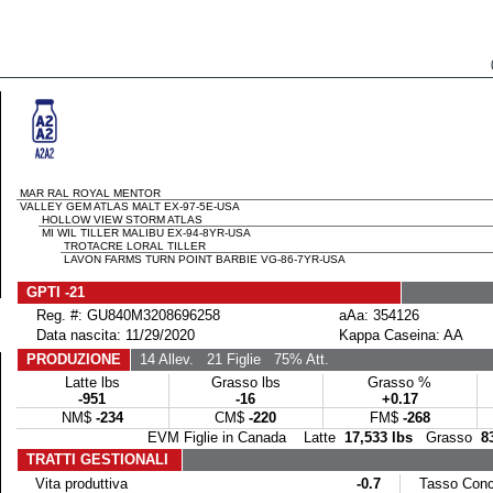
MAR RAL ROYAL MENTOR
VALLEY GEM ATLAS MALT EX-97-5E-USA
HOLLOW VIEW STORM ATLAS
MI WIL TILLER MALIBU EX-94-8YR-USA
TROTACRE LORAL TILLER
LAVON FARMS TURN POINT BARBIE VG-86-7YR-USA
GPTI -21
Reg. #: GU840M3208696258
aAa: 354126
Data nascita: 11/29/2020
Kappa Caseina: AA
PRODUZIONE
14 Allev.
21 Figlie
75% Att.
Latte lbs
Grasso lbs
Grasso %
-951
-16
+0.17
NM$
-234
CM$
-220
FM$
-268
EVM Figlie in Canada Latte
17,533 lbs
Grasso
8
TRATTI GESTIONALI
Vita produttiva
-0.7
Tasso Conce