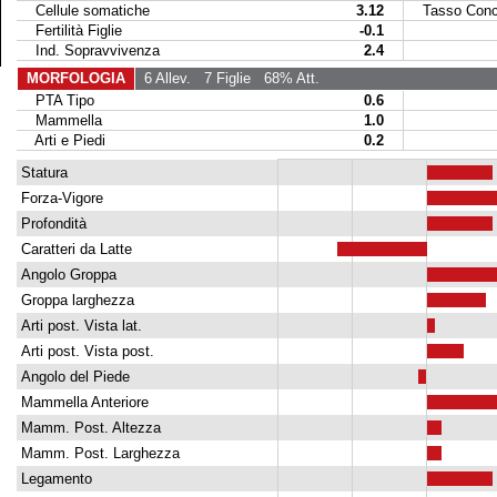
Cellule somatiche
3.12
Tasso Conce
Fertilità Figlie
-0.1
Ind. Sopravvivenza
2.4
MORFOLOGIA
6 Allev.
7 Figlie
68% Att.
PTA Tipo
0.6
Mammella
1.0
Arti e Piedi
0.2
Statura
Forza-Vigore
Profondità
Caratteri da Latte
Angolo Groppa
Groppa larghezza
Arti post. Vista lat.
Arti post. Vista post.
Angolo del Piede
Mammella Anteriore
Mamm. Post. Altezza
Mamm. Post. Larghezza
Legamento