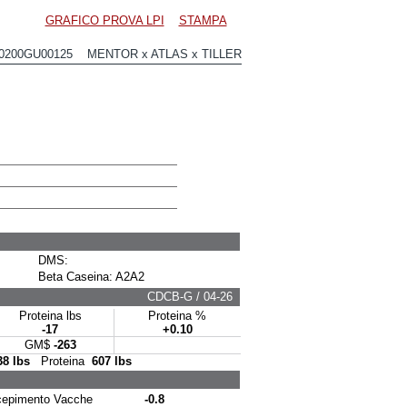
GRAFICO PROVA LPI
STAMPA
0200GU00125 MENTOR x ATLAS x TILLER
DMS:
Beta Caseina: A2A2
CDCB-G / 04-26
Proteina lbs
Proteina %
-17
+0.10
GM$
-263
38 lbs
Proteina
607 lbs
pimento Vacche
-0.8