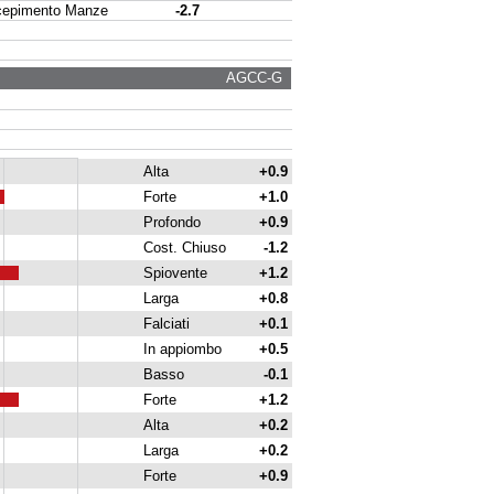
pimento Manze
-2.7
AGCC-G
Alta
+0.9
Forte
+1.0
Profondo
+0.9
Cost. Chiuso
-1.2
Spiovente
+1.2
Larga
+0.8
Falciati
+0.1
In appiombo
+0.5
Basso
-0.1
Forte
+1.2
Alta
+0.2
Larga
+0.2
Forte
+0.9