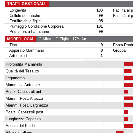
TRATTI GESTIONALI
Longevità
103
Facilità al p
Cellule somatiche
99
Facilità al par
Fertilità delle figlie
95
Punteggio Condizione Corporea
101
Persistenza Lattazione
99
MORFOLOGIA
G Allev.
G Figlie
17% Att.
Tipo
9
Forza Produ
Apparato Mammario
8
Groppa
Arti e piedi
1
Profondità Mammella
Qualità del Tessuto
Legamento
Mammella Anteriore
Posiz. Capezzoli ant.
Mamm. Post. Altezza
Mamm. Post. Larghezza
Posiz. Capezzoli post.
Lunghezza Capezzoli
Angolo del Piede
Altezza Tallone