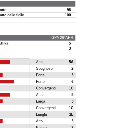
arto
98
to delle figlie
100
GPA 26*APR
ttiva
5
3
Alta
5A
Spugnoso
2
Forte
3
Forte
6
Convergenti
1C
Alta
5
Larga
3
Convergenti
1C
Lunghi
1L
Alto
3
Basso
-2