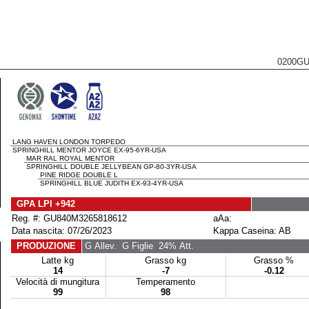
0200G
LANG HAVEN LONDON TORPEDO
SPRINGHILL MENTOR JOYCE EX-95-6YR-USA
MAR RAL ROYAL MENTOR
SPRINGHILL DOUBLE JELLYBEAN GP-80-3YR-USA
PINE RIDGE DOUBLE L
SPRINGHILL BLUE JUDITH EX-93-4YR-USA
GPA LPI +942
Reg. #: GU840M3265818612
aAa:
Data nascita: 07/26/2023
Kappa Caseina: AB
PRODUZIONE
G Allev.
G Figlie
24% Att.
Latte kg
Grasso kg
Grasso %
14
-7
-0.12
Velocità di mungitura
Temperamento
99
98