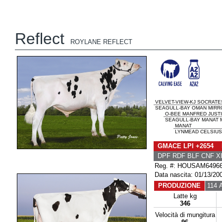
Reflect
ROYLANE REFLECT
VELVET-VIEW-KJ SOCRATE
SEAGULL-BAY OMAN MIRRO
O-BEE MANFRED JUST
SEAGULL-BAY MANAT M
MANAT
LYNMEAD CELSIUS
GMACE LPI +2654 
DPF RDF BLF CNF XI
Reg. #: HOUSAM6496
Data nascita: 01/13/20
PRODUZIONE
114 A
Latte kg
346
Velocità di mungitura