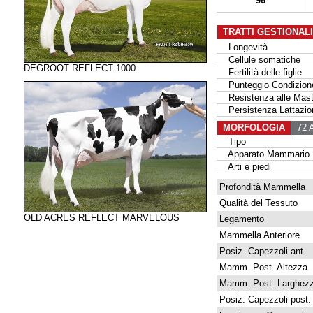
96
TRATTI GESTIONAL
Longevità
Cellule somatiche
DEGROOT REFLECT 1000
Fertilità delle figlie
Punteggio Condizione
Resistenza alle Masti
Persistenza Lattazio
MORFOLOGIA
72 A
Tipo
Apparato Mammario
Arti e piedi
Profondità Mammella
Qualità del Tessuto
OLD ACRES REFLECT MARVELOUS
Legamento
Mammella Anteriore
Posiz. Capezzoli ant.
Mamm. Post. Altezza
Mamm. Post. Larghez
Posiz. Capezzoli post.