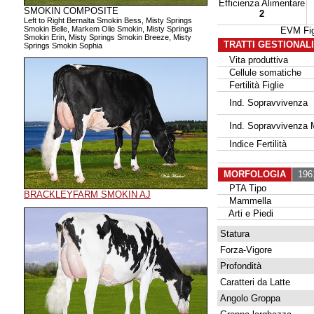
Efficienza Alimentare
SMOKIN COMPOSITE
2
Left to Right Bernalta Smokin Bess, Misty Springs
Smokin Belle, Markem Olie Smokin, Misty Springs
EVM Fi
Smokin Erin, Misty Springs Smokin Breeze, Misty
TRATTI GESTIONAL
Springs Smokin Sophia
Vita produttiva
Cellule somatiche
Fertilità Figlie
Ind. Sopravvivenza
Ind. Sopravvivenza 
Indice Fertilità
MORFOLOGIA
1961
PTA Tipo
BRACKLEYFARM SMOKIN AJ
Mammella
Arti e Piedi
Statura
Forza-Vigore
Profondità
Caratteri da Latte
Angolo Groppa