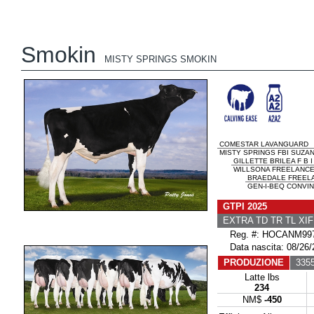
Smokin
MISTY SPRINGS SMOKIN
COMESTAR LAVANGUARD
MISTY SPRINGS FBI SUZAN
GILLETTE BRILEA F B I
WILLSONA FREELANCE 
BRAEDALE FREEL
GEN-I-BEQ CONVIN
GTPI 2025
EXTRA TD TR TL XIF
Reg. #: HOCANM997
Data nascita: 08/26/
PRODUZIONE
3355 
Latte lbs
234
NM$
-450