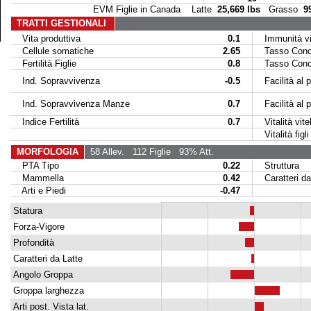
EVM Figlie in Canada Latte
25,669 lbs
Grasso
9
TRATTI GESTIONALI
Vita produttiva
0.1
Immunità vit
Cellule somatiche
2.65
Tasso Conce
Fertilità Figlie
0.8
Tasso Conce
Ind. Sopravvivenza
-0.5
Facilità al p
Ind. Sopravvivenza Manze
0.7
Facilità al par
Indice Fertilità
0.7
Vitalità vitel
Vitalità figli 
MORFOLOGIA
58 Allev.
112 Figlie
93% Att.
PTA Tipo
0.22
Struttura
Mammella
0.42
Caratteri da
Arti e Piedi
-0.47
Statura
Forza-Vigore
Profondità
Caratteri da Latte
Angolo Groppa
Groppa larghezza
Arti post. Vista lat.