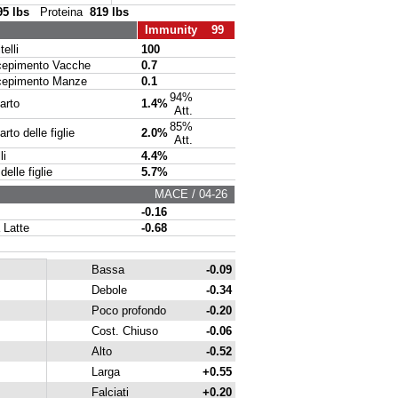
95 lbs
Proteina
819 lbs
Immunity 99
elli
100
pimento Vacche
0.7
pimento Manze
0.1
94%
arto
1.4%
Att.
85%
to delle figlie
2.0%
Att.
li
4.4%
delle figlie
5.7%
MACE / 04-26
-0.16
 Latte
-0.68
Bassa
-0.09
Debole
-0.34
Poco profondo
-0.20
Cost. Chiuso
-0.06
Alto
-0.52
Larga
+0.55
Falciati
+0.20