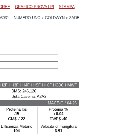
GREE
GRAFICO PROVA LPI
STAMPA
03931 NUMERO UNO x GOLDWYN x ZADE
HH2F HH3F HH4F HH5F HH6F HCDC HMWF
DMS: 246,126
Beta Caseina: A2A2
MACE-G / 04-26
Proteina lbs
Proteina %
-15
+0.04
GM$
-122
DWP$
-40
Efficienza Metano
Velocità di mungitura
104
6.91