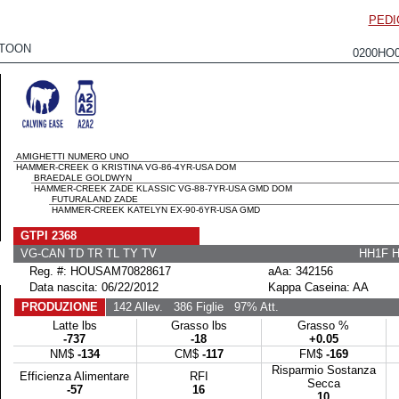
PEDI
TOON
0200HO
AMIGHETTI NUMERO UNO
HAMMER-CREEK G KRISTINA VG-86-4YR-USA DOM
BRAEDALE GOLDWYN
HAMMER-CREEK ZADE KLASSIC VG-88-7YR-USA GMD DOM
FUTURALAND ZADE
HAMMER-CREEK KATELYN EX-90-6YR-USA GMD
GTPI 2368
VG-CAN TD TR TL TY TV
HH1F 
Reg. #: HOUSAM70828617
aAa: 342156
Data nascita: 06/22/2012
Kappa Caseina: AA
PRODUZIONE
142 Allev.
386 Figlie
97% Att.
Latte lbs
Grasso lbs
Grasso %
-737
-18
+0.05
NM$
-134
CM$
-117
FM$
-169
Risparmio Sostanza
Efficienza Alimentare
RFI
Secca
-57
16
10