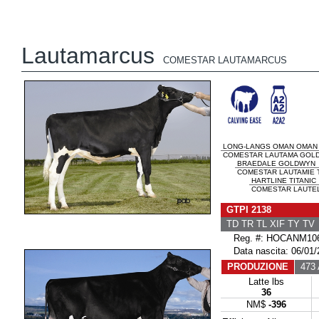
Lautamarcus
COMESTAR LAUTAMARCUS
LONG-LANGS OMAN OMAN
COMESTAR LAUTAMA GOLDW
BRAEDALE GOLDWYN
COMESTAR LAUTAMIE TI
HARTLINE TITANIC
COMESTAR LAUTELM
GTPI 2138
TD TR TL XIF TY TV
Reg. #: HOCANM106
Data nascita: 06/01/
PRODUZIONE
473 A
Latte lbs
36
NM$
-396