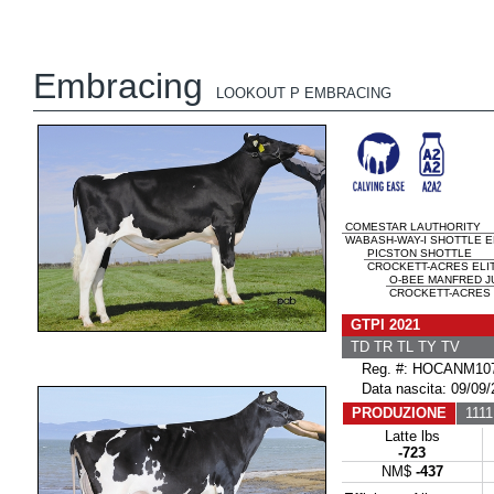
Embracing
LOOKOUT P EMBRACING
COMESTAR LAUTHORITY
WABASH-WAY-I SHOTTLE E
PICSTON SHOTTLE
CROCKETT-ACRES ELIT
O-BEE MANFRED J
CROCKETT-ACRES M
GTPI 2021
TD TR TL TY TV
Reg. #: HOCANM107
Data nascita: 09/09/
PRODUZIONE
1111 
Latte lbs
-723
NM$
-437