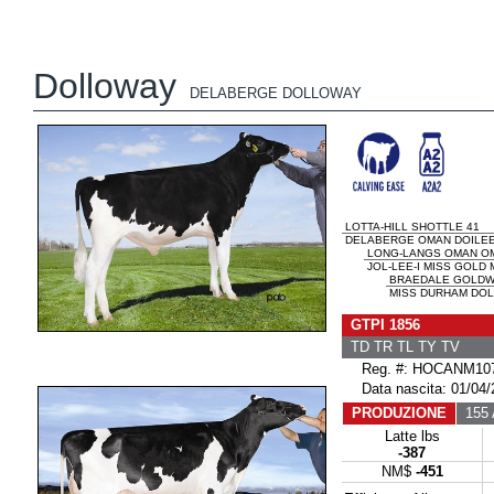
Dolloway
DELABERGE DOLLOWAY
LOTTA-HILL SHOTTLE 41
DELABERGE OMAN DOILEE
LONG-LANGS OMAN O
JOL-LEE-I MISS GOLD 
BRAEDALE GOLD
MISS DURHAM DOLL
GTPI 1856
TD TR TL TY TV
Reg. #: HOCANM107
Data nascita: 01/04/
PRODUZIONE
155 A
Latte lbs
-387
NM$
-451