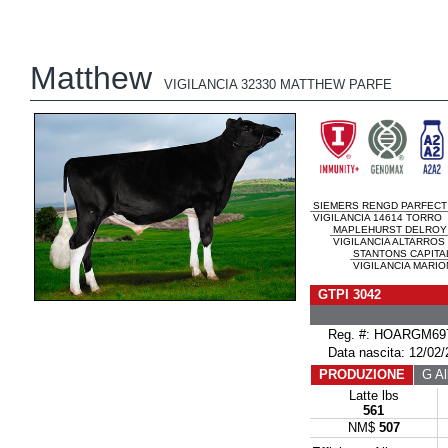
Matthew
VIGILANCIA 32330 MATTHEW PARFE
SIEMERS RENGD PARFECT
VIGILANCIA 14614 TORRO
MAPLEHURST DELROY
VIGILANCIA ALTARROS 
STANTONS CAPITA
VIGILANCIA MARIO
GTPI 3042
Reg. #: HOARGM69
Data nascita: 12/02/
PRODUZIONE
G All
Latte lbs
561
NM$
507