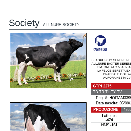
Society
ALL.NURE SOCIETY
SEAGULL-BAY SUPERSIRE
ALL.NURE BAXTER SERENEL
EMERALD-ACR-SA T-B
LA FELCE SERETTA EX-
BRAEDALE GOLD
AURORA NESTA CV 
GTPI 2275
TD TR TL TY TV
Reg. #: HOITAM339
Data nascita: 05/09/
PRODUZIONE
426 A
Latte lbs
-474
NM$
-161