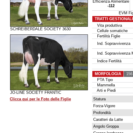
Efficienza Alimentare
-112
EVM Fi
TRATTI GESTIONAL
Vita produttiva
SCHREIBERDALE SOCIETY 3630
Cellule somatiche
Fertilità Figlie
Ind. Sopravvivenza
Ind. Sopravvivenza 
Indice Fertilità
MORFOLOGIA
156 
PTA Tipo
Mammella
Arti e Piedi
JO-LINE SOCIETY FRANTIC
Clicca qui per le Foto delle Figlie
Statura
Forza-Vigore
Profondità
Caratteri da Latte
Angolo Groppa