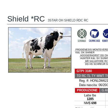
Shield *RC
3STAR OH SHIELD RDC RC
PROGENESIS MONTEVERD
K&L OK SHINER
HOOGERHORST DG OH
HUNTER K&L SV SUNNY
MR SALVATORE RC
DG HS SCHREUR 
GTPI 3180
TD RC TL TY MWT 
Reg. #: HONLDM621
Data nascita: 06/20/
PRODUZIONE
G All
Latte lbs
1285
NM$
698