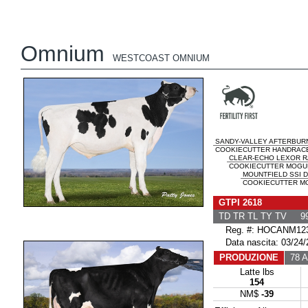
Omnium
WESTCOAST OMNIUM
SANDY-VALLEY AFTERBUR
COOKIECUTTER HANDRACE 
CLEAR-ECHO LEXOR 
COOKIECUTTER MOGUL
MOUNTFIELD SSI 
COOKIECUTTER MO
GTPI 2618
TD TR TL TY TV 99
Reg. #: HOCANM123
Data nascita: 03/24/
PRODUZIONE
78 Al
Latte lbs
154
NM$
-39