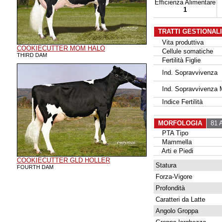
Efficienza Alimentare
1
TRATTI GESTIONAL
Vita produttiva
COOKIECUTTER MOM HALO
Cellule somatiche
THIRD DAM
Fertilità Figlie
Ind. Sopravvivenza
Ind. Sopravvivenza 
Indice Fertilità
MORFOLOGIA
81 A
PTA Tipo
Mammella
Arti e Piedi
COOKIECUTTER GLD HOLLER
Statura
FOURTH DAM
Forza-Vigore
Profondità
Caratteri da Latte
Angolo Groppa