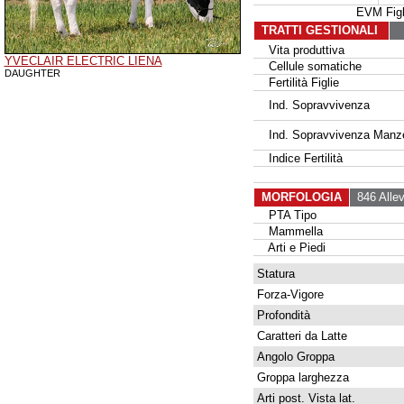
EVM Fig
TRATTI GESTIONALI
Vita produttiva
YVECLAIR ELECTRIC LIENA
Cellule somatiche
DAUGHTER
Fertilità Figlie
Ind. Sopravvivenza
Ind. Sopravvivenza Manz
Indice Fertilità
MORFOLOGIA
846 Allev
PTA Tipo
Mammella
Arti e Piedi
Statura
Forza-Vigore
Profondità
Caratteri da Latte
Angolo Groppa
Groppa larghezza
Arti post. Vista lat.