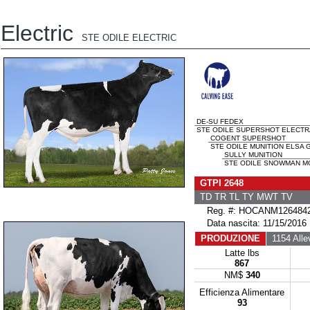
Electric
STE ODILE ELECTRIC
DE-SU FEDEX
STE ODILE SUPERSHOT ELECTRA
COGENT SUPERSHOT
STE ODILE MUNITION ELSA G
SULLY MUNITION
STE ODILE SNOWMAN MO
GTPI 2648
TD TR TL TY MWT TV
Reg. #: HOCANM126484
Data nascita: 11/15/2016
PRODUZIONE
1154 Alle
Latte lbs
867
NM$
340
Efficienza Alimentare
93