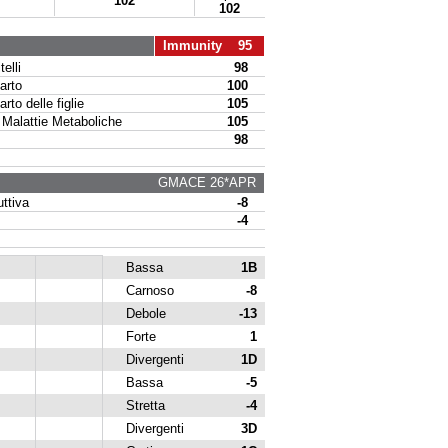
102
102
Immunity 95
elli
98
arto
100
to delle figlie
105
alattie Metaboliche
105
98
GMACE 26*APR
ttiva
-8
-4
Bassa
1B
Carnoso
-8
Debole
-13
Forte
1
Divergenti
1D
Bassa
-5
Stretta
-4
Divergenti
3D