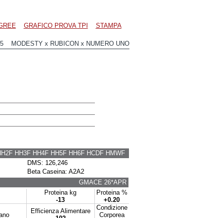
GREE
GRAFICO PROVA TPI
STAMPA
15 MODESTY x RUBICON x NUMERO UNO
HH2F HH3F HH4F HH5F HH6F HCDF HMWF
DMS: 126,246
Beta Caseina: A2A2
GMACE 26*APR
Proteina kg
Proteina %
-13
+0.20
Condizione
Efficienza Alimentare
tano
Corporea