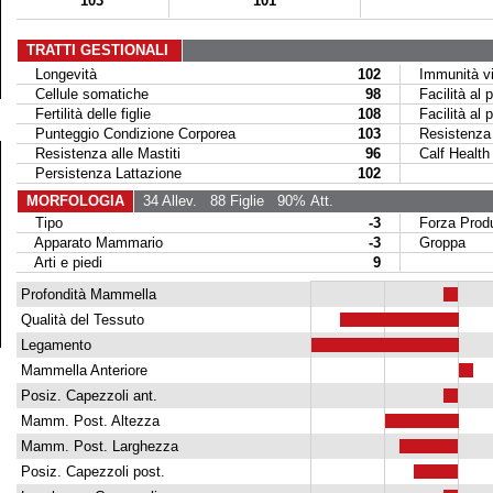
103
101
TRATTI GESTIONALI
Longevità
102
Immunità vit
Cellule somatiche
98
Facilità al p
Fertilità delle figlie
108
Facilità al par
Punteggio Condizione Corporea
103
Resistenza M
Resistenza alle Mastiti
96
Calf Health
Persistenza Lattazione
102
MORFOLOGIA
34 Allev.
88 Figlie
90% Att.
Tipo
-3
Forza Produ
Apparato Mammario
-3
Groppa
Arti e piedi
9
Profondità Mammella
Qualità del Tessuto
Legamento
Mammella Anteriore
Posiz. Capezzoli ant.
Mamm. Post. Altezza
Mamm. Post. Larghezza
Posiz. Capezzoli post.