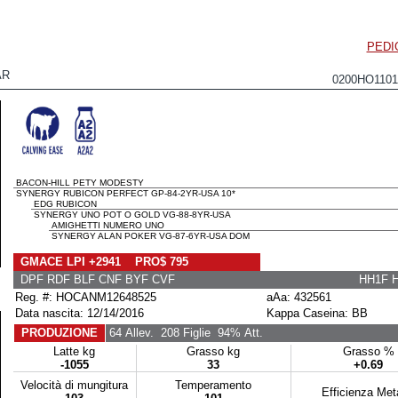
PEDI
AR
0200HO110
BACON-HILL PETY MODESTY
SYNERGY RUBICON PERFECT GP-84-2YR-USA 10*
EDG RUBICON
SYNERGY UNO POT O GOLD VG-88-8YR-USA
AMIGHETTI NUMERO UNO
SYNERGY ALAN POKER VG-87-6YR-USA DOM
GMACE LPI +2941 PRO$ 795
DPF RDF BLF CNF BYF CVF
HH1F 
Reg. #: HOCANM12648525
aAa: 432561
Data nascita: 12/14/2016
Kappa Caseina: BB
PRODUZIONE
64 Allev.
208 Figlie
94% Att.
Latte kg
Grasso kg
Grasso %
-1055
33
+0.69
Velocità di mungitura
Temperamento
Efficienza Me