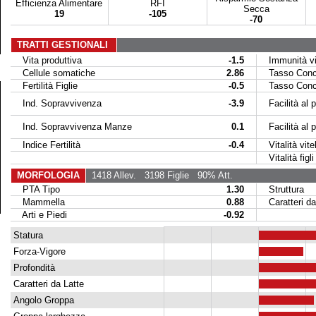
Efficienza Alimentare
RFI
Secca
19
-105
-70
TRATTI GESTIONALI
Vita produttiva
-1.5
Immunità vit
Cellule somatiche
2.86
Tasso Conce
Fertilità Figlie
-0.5
Tasso Conce
Ind. Sopravvivenza
-3.9
Facilità al p
Ind. Sopravvivenza Manze
0.1
Facilità al par
Indice Fertilità
-0.4
Vitalità vitel
Vitalità figli 
MORFOLOGIA
1418 Allev.
3198 Figlie
90% Att.
PTA Tipo
1.30
Struttura
Mammella
0.88
Caratteri da
Arti e Piedi
-0.92
Statura
Forza-Vigore
Profondità
Caratteri da Latte
Angolo Groppa