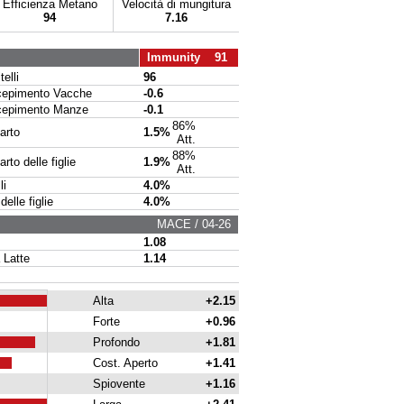
Efficienza Metano
Velocità di mungitura
94
7.16
Immunity 91
elli
96
pimento Vacche
-0.6
pimento Manze
-0.1
86%
arto
1.5%
Att.
88%
to delle figlie
1.9%
Att.
li
4.0%
delle figlie
4.0%
MACE / 04-26
1.08
 Latte
1.14
Alta
+2.15
Forte
+0.96
Profondo
+1.81
Cost. Aperto
+1.41
Spiovente
+1.16