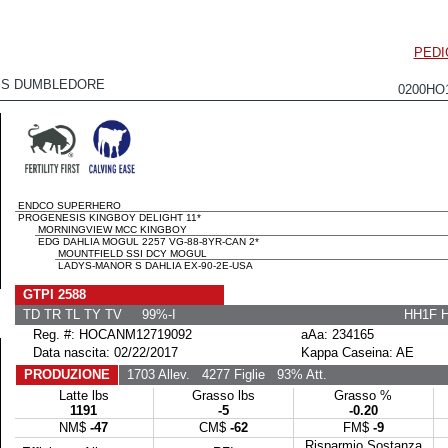
PEDI
IS DUMBLEDORE
0200HO
ENDCO SUPERHERO
PROGENESIS KINGBOY DELIGHT 11*
MORNINGVIEW MCC KINGBOY
EDG DAHLIA MOGUL 2257 VG-88-8YR-CAN 2*
MOUNTFIELD SSI DCY MOGUL
LADYS-MANOR S DAHLIA EX-90-2E-USA
GTPI 2588
TD TR TL TY TV 99%-I
HH1F 
Reg. #: HOCANM12719092
aAa: 234165
Data nascita: 02/22/2017
Kappa Caseina: AE
PRODUZIONE
1703 Allev.
4277 Figlie
93% Att.
Latte lbs
Grasso lbs
Grasso %
1191
-5
-0.20
NM$
-47
CM$
-62
FM$
-9
Risparmio Sostanza