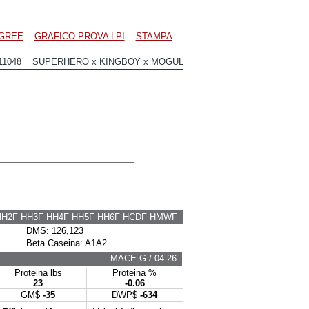
GREE
GRAFICO PROVA LPI
STAMPA
11048 SUPERHERO x KINGBOY x MOGUL
HH2F HH3F HH4F HH5F HH6F HCDF HMWF
DMS: 126,123
Beta Caseina: A1A2
MACE-G / 04-26
Proteina lbs
Proteina %
23
-0.06
GM$
-35
DWP$
-634