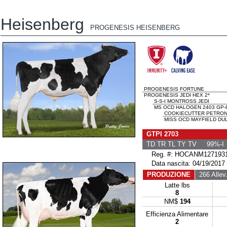
Heisenberg
PROGENESIS HEISENBERG
PROGENESIS FORTUNE
PROGENESIS JEDI HEX 2*
S-S-I MONTROSS JEDI
MS OCD HALOGEN 2403 GP-8
COOKIECUTTER PETRON
MISS OCD MAYFIELD DUL
GTPI 2703
TD TR TL TY TV 99%-I
Reg. #: HOCANM127193
Data nascita: 04/19/2017
PRODUZIONE
266 Allev
Latte lbs
8
NM$
194
Efficienza Alimentare
2