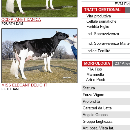
EVM Fig
TRATTI GESTIONALI
Vita produttiva
OCD PLANET DANICA
Cellule somatiche
FOURTH DAM
Fertilità Figlie
Ind. Sopravvivenza
Ind. Sopravvivenza Manz
Indice Fertilità
MORFOLOGIA
237 Allev
PTA Tipo
Mammella
Arti e Piedi
MISS ELEGANT DELIGHT
Statura
FIFTH DAM
Forza-Vigore
Profondità
Caratteri da Latte
Angolo Groppa
Groppa larghezza
Arti post. Vista lat.