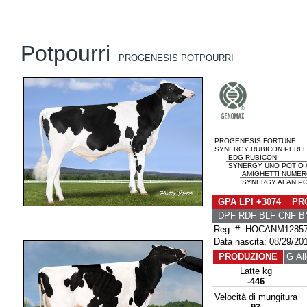
Potpourri
PROGENESIS POTPOURRI
PROGENESIS FORTUNE
SYNERGY RUBICON PERFEC
EDG RUBICON
SYNERGY UNO POT O 
AMIGHETTI NUMER
SYNERGY ALAN PO
GPA LPI +3074 PRO
DPF RDF BLF CNF B
Reg. #: HOCANM1285
Data nascita: 08/29/20
PRODUZIONE
G All
Latte kg
-446
Velocità di mungitura