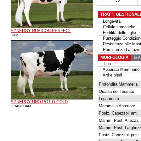
93
TRATTI GESTIONAL
Longevità
Cellule somatiche
SYNERGY RUBICON PERFECT
Fertilità delle figlie
DAM
Punteggio Condizione
Resistenza alle Masti
Persistenza Lattazio
MORFOLOGIA
G Al
Tipo
Apparato Mammario
Arti e piedi
Profondità Mammella
Qualità del Tessuto
Legamento
SYNERGY UNO POT O GOLD
Mammella Anteriore
GRANDDAM
Posiz. Capezzoli ant.
Mamm. Post. Altezza
Mamm. Post. Larghez
Posiz. Capezzoli post.