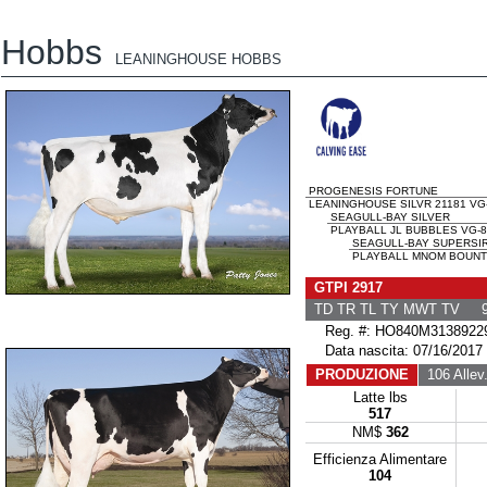
Hobbs
LEANINGHOUSE HOBBS
PROGENESIS FORTUNE
LEANINGHOUSE SILVR 21181 VG
SEAGULL-BAY SILVER
PLAYBALL JL BUBBLES VG-8
SEAGULL-BAY SUPERSI
PLAYBALL MNOM BOUNTY
GTPI 2917
TD TR TL TY MWT TV 9
Reg. #: HO840M3138922
Data nascita: 07/16/2017
PRODUZIONE
106 Allev
Latte lbs
517
NM$
362
Efficienza Alimentare
104