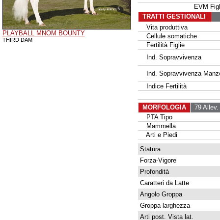
EVM Fig
TRATTI GESTIONALI
Vita produttiva
PLAYBALL MNOM BOUNTY
Cellule somatiche
THIRD DAM
Fertilità Figlie
Ind. Sopravvivenza
Ind. Sopravvivenza Manz
Indice Fertilità
MORFOLOGIA
79 Allev.
PTA Tipo
Mammella
Arti e Piedi
Statura
Forza-Vigore
Profondità
Caratteri da Latte
Angolo Groppa
Groppa larghezza
Arti post. Vista lat.