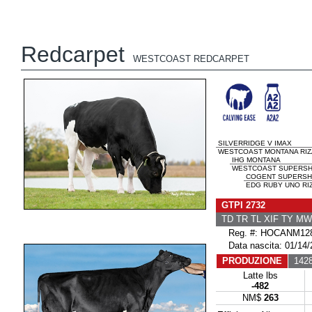
Redcarpet
WESTCOAST REDCARPET
SILVERRIDGE V IMAX
WESTCOAST MONTANA RIZA 
IHG MONTANA
WESTCOAST SUPERSHOT
COGENT SUPERSH
EDG RUBY UNO RIZ
GTPI 2732
TD TR TL XIF TY M
Reg. #: HOCANM128
Data nascita: 01/14/
PRODUZIONE
1428 
Latte lbs
-482
NM$
263