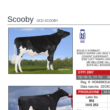
Scooby
OCD SCOOBY
BOLDI V GYMNAST
ENDCO SUPER L461 9932 
COGENT SUPERSHOT
EDG LUCY TANGO L461
MR WELCOME HILL
BUTZ-HILL BOOKEM
GTPI 2807
TD TR TL TY TV 99
Reg. #: HO840M314
Data nascita: 10/24/
PRODUZIONE
44 Al
Latte lbs
841
NM$
253