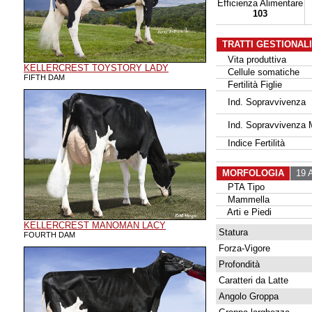
Efficienza Alimentare
103
TRATTI GESTIONAL
Vita produttiva
KELLERCREST TOYSTORY LADY
Cellule somatiche
FIFTH DAM
Fertilità Figlie
Ind. Sopravvivenza
Ind. Sopravvivenza 
Indice Fertilità
MORFOLOGIA
19 A
PTA Tipo
Mammella
Arti e Piedi
KELLERCREST MANOMAN LACY
Statura
FOURTH DAM
Forza-Vigore
Profondità
Caratteri da Latte
Angolo Groppa