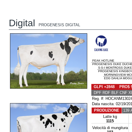
Digital
PROGENESIS DIGITAL
PEAK HOTLINE
PROGENESIS DUKE DUCHE
S-S-I MONTROSS DUKE
PROGENESIS KINGBOY 
MORNINGVIEW MC
EDG DAHLIA MOGUL
GLPI +2848 PRO$ 
DPF RDF BLF CNF X
Reg. #: HOCANM1302
Data nascita: 02/19/20
PRODUZIONE
139 A
Latte kg
1115
Velocità di mungitura