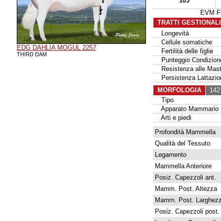
103
EVM Fi
TRATTI GESTIONAL
Longevità
Cellule somatiche
EDG DAHLIA MOGUL 2257
Fertilità delle figlie
THIRD DAM
Punteggio Condizione
Resistenza alle Masti
Persistenza Lattazio
MORFOLOGIA
142 
Tipo
Apparato Mammario
Arti e piedi
Profondità Mammella
Qualità del Tessuto
Legamento
Mammella Anteriore
Posiz. Capezzoli ant.
Mamm. Post. Altezza
Mamm. Post. Larghez
Posiz. Capezzoli post.