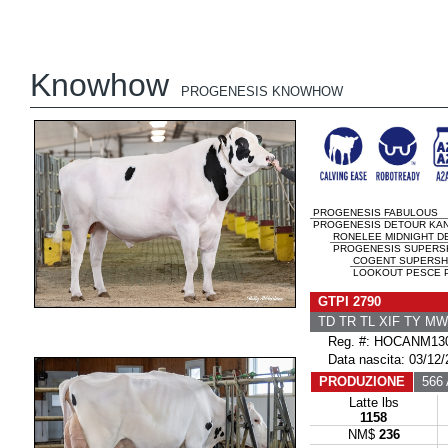
Knowhow
PROGENESIS KNOWHOW
PROGENESIS FABULOUS
PROGENESIS DETOUR KANS
RONELEE MIDNIGHT D
PROGENESIS SUPERSHO
COGENT SUPERSH
LOOKOUT PESCE 
GTPI 2790
TD TR TL XIF TY M
Reg. #: HOCANM130
Data nascita: 03/12/
PRODUZIONE
566 A
Latte lbs
1158
NM$
236