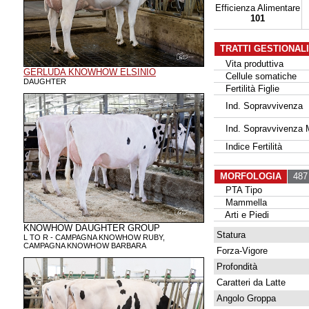
Efficienza Alimentare
101
TRATTI GESTIONAL
Vita produttiva
GERLUDA KNOWHOW ELSINIO
Cellule somatiche
DAUGHTER
Fertilità Figlie
Ind. Sopravvivenza
Ind. Sopravvivenza 
Indice Fertilità
MORFOLOGIA
487 
PTA Tipo
Mammella
Arti e Piedi
KNOWHOW DAUGHTER GROUP
Statura
L TO R - CAMPAGNA KNOWHOW RUBY,
CAMPAGNA KNOWHOW BARBARA
Forza-Vigore
Profondità
Caratteri da Latte
Angolo Groppa