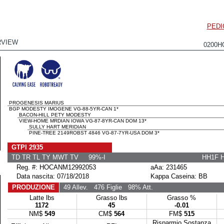
PEDI
RVIEW
0200H
PROGENESIS MARIUS
BGP MODESTY IMOGENE VG-88-5YR-CAN 1*
BACON-HILL PETY MODESTY
VIEW-HOME MRDIAN IOWA VG-87-8YR-CAN DOM 13*
SULLY HART MERIDIAN
PINE-TREE 2149ROBST 4846 VG-87-7YR-USA DOM 3*
GTPI 2935
TD TR TL TY MWT TV 99%-I
HH1F 
Reg. #: HOCANM12992053
aAa: 231465
Data nascita: 07/18/2018
Kappa Caseina: BB
PRODUZIONE
49 Allev.
476 Figlie
98% Att.
Latte lbs
Grasso lbs
Grasso %
1172
45
-0.01
NM$
549
CM$
564
FM$
515
Risparmio Sostanza