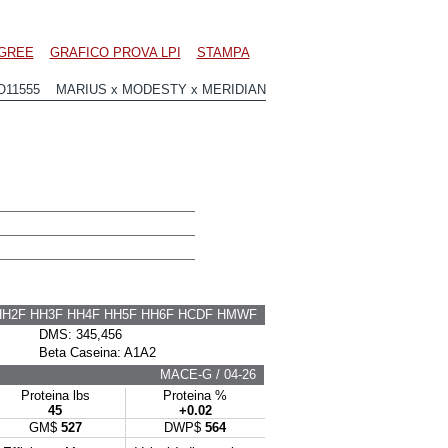
GREE
GRAFICO PROVA LPI
STAMPA
O11555 MARIUS x MODESTY x MERIDIAN
HH2F HH3F HH4F HH5F HH6F HCDF HMWF
DMS: 345,456
Beta Caseina: A1A2
MACE-G / 04-26
Proteina lbs
Proteina %
45
+0.02
GM$
527
DWP$
564