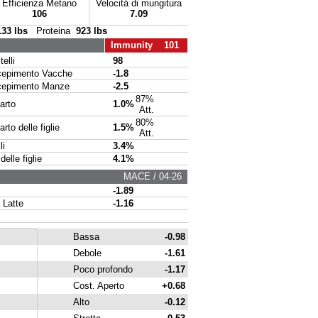
Efficienza Metano
Velocità di mungitura
106
7.09
133 lbs
Proteina
923 lbs
Immunity 101
elli
98
pimento Vacche
-1.8
pimento Manze
-2.5
87%
arto
1.0%
Att.
80%
to delle figlie
1.5%
Att.
li
3.4%
delle figlie
4.1%
MACE / 04-26
-1.89
 Latte
-1.16
Bassa
-0.98
Debole
-1.61
Poco profondo
-1.17
Cost. Aperto
+0.68
Alto
-0.12