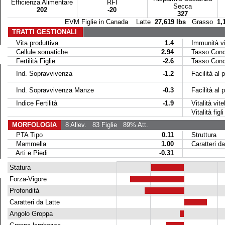
Efficienza Alimentare
RFI
Secca
202
-20
327
EVM Figlie in Canada Latte
27,619 lbs
Grasso
1,
TRATTI GESTIONALI
Vita produttiva
1.4
Immunità vit
Cellule somatiche
2.94
Tasso Conce
Fertilità Figlie
-2.6
Tasso Conce
Ind. Sopravvivenza
-1.2
Facilità al p
Ind. Sopravvivenza Manze
-0.3
Facilità al par
Indice Fertilità
-1.9
Vitalità vitel
Vitalità figli 
MORFOLOGIA
8 Allev.
83 Figlie
89% Att.
PTA Tipo
0.11
Struttura
Mammella
1.00
Caratteri da
Arti e Piedi
-0.31
Statura
Forza-Vigore
Profondità
Caratteri da Latte
Angolo Groppa