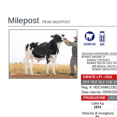
Milepost
PEAK MILEPOST
UECKER SUPERSIRE JOS
BOMAZ MADDIE 3*
BOMAZ TOPSHOT
BOMAZ DELTA 7032 VG
MR MOGUL DELTA 
BOMAZ DEAN 6036 
GMACE LPI +3011 
DPF RDF BLF CNF B
Reg. #: HOCANM1335
Data nascita: 03/05/20
PRODUZIONE
153 A
Latte kg
1974
Velocità di mungitura