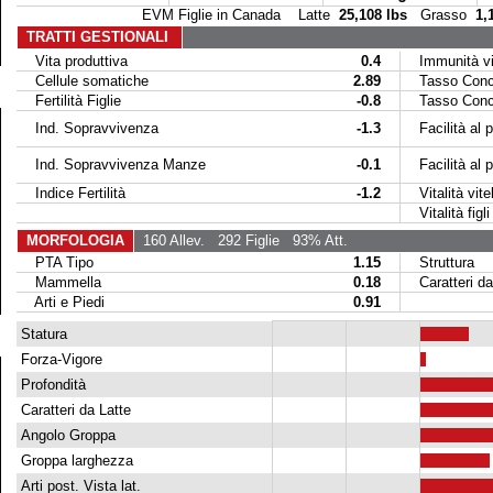
EVM Figlie in Canada Latte
25,108 lbs
Grasso
1,
TRATTI GESTIONALI
Vita produttiva
0.4
Immunità vit
Cellule somatiche
2.89
Tasso Conce
Fertilità Figlie
-0.8
Tasso Conce
Ind. Sopravvivenza
-1.3
Facilità al p
Ind. Sopravvivenza Manze
-0.1
Facilità al par
Indice Fertilità
-1.2
Vitalità vitel
Vitalità figli 
MORFOLOGIA
160 Allev.
292 Figlie
93% Att.
PTA Tipo
1.15
Struttura
Mammella
0.18
Caratteri da
Arti e Piedi
0.91
Statura
Forza-Vigore
Profondità
Caratteri da Latte
Angolo Groppa
Groppa larghezza
Arti post. Vista lat.