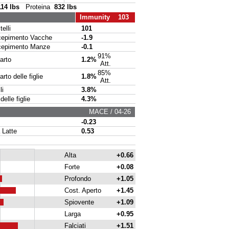
114 lbs
Proteina
832 lbs
Immunity 103
elli
101
pimento Vacche
-1.9
pimento Manze
-0.1
91%
arto
1.2%
Att.
85%
to delle figlie
1.8%
Att.
li
3.8%
delle figlie
4.3%
MACE / 04-26
-0.23
 Latte
0.53
Alta
+0.66
Forte
+0.08
Profondo
+1.05
Cost. Aperto
+1.45
Spiovente
+1.09
Larga
+0.95
Falciati
+1.51