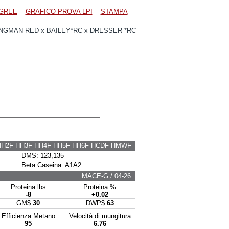
GREE
GRAFICO PROVA LPI
STAMPA
GMAN-RED x BAILEY*RC x DRESSER *RC
HH2F HH3F HH4F HH5F HH6F HCDF HMWF
DMS: 123,135
Beta Caseina: A1A2
MACE-G / 04-26
Proteina lbs
Proteina %
-8
+0.02
GM$
30
DWP$
63
Efficienza Metano
Velocità di mungitura
95
6.76