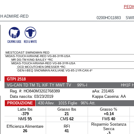
PEDI
H ADMIRE-RED
0200HO11883 SWIN
WESTCOAST SWINGMAN RED
MIDAS-TOUCH AIRAINE-RED VG-86-3YR-USA
MR DG-TM KING BAILEY *RC
MIDAS-TOUCH ARIANA-RED VG-88-3YR-USA
OCD MCCUTCHEN DRESSER *RC
GEN-I-BEQ SNOWMAN AKILIANE VG-85-1YR-CAN 4*
GTPI 2518
VG-CAN TD TM TL XIF TY MWT TV 99%-I
HH1F 
Reg. #: HO840M3202768389
aAa: 231465
Data nascita: 03/23/2019
Kappa Caseina: AA
PRODUZIONE
430 Allev.
1015 Figlie
96% Att.
Latte lbs
Grasso lbs
Grasso %
-379
21
+0.14
NM$
55
CM$
62
FM$
40
Risparmio Sostanza
Efficienza Alimentare
RFI
Secca
26
41
-3