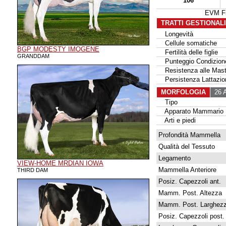
106
EVM Fi
TRATTI GESTIONAL
Longevità
Cellule somatiche
BGP MODESTY IMOGENE
Fertilità delle figlie
GRANDDAM
Punteggio Condizione
Resistenza alle Masti
Persistenza Lattazio
MORFOLOGIA
26 A
Tipo
Apparato Mammario
Arti e piedi
Profondità Mammella
Qualità del Tessuto
Legamento
VIEW-HOME MRDIAN IOWA
Mammella Anteriore
THIRD DAM
Posiz. Capezzoli ant.
Mamm. Post. Altezza
Mamm. Post. Larghez
Posiz. Capezzoli post.