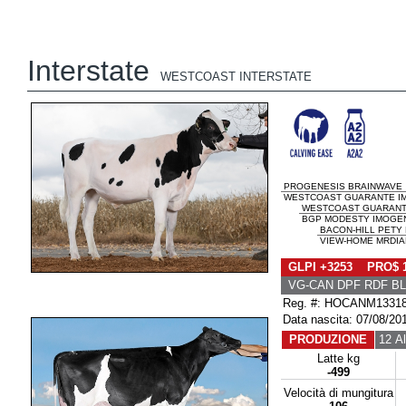
Interstate
WESTCOAST INTERSTATE
PROGENESIS BRAINWAVE
WESTCOAST GUARANTE IM
WESTCOAST GUARAN
BGP MODESTY IMOGENE
BACON-HILL PETY
VIEW-HOME MRDIAN
GLPI +3253 PRO$ 
VG-CAN DPF RDF BL
Reg. #: HOCANM1331
Data nascita: 07/08/20
PRODUZIONE
12 Al
Latte kg
-499
Velocità di mungitura