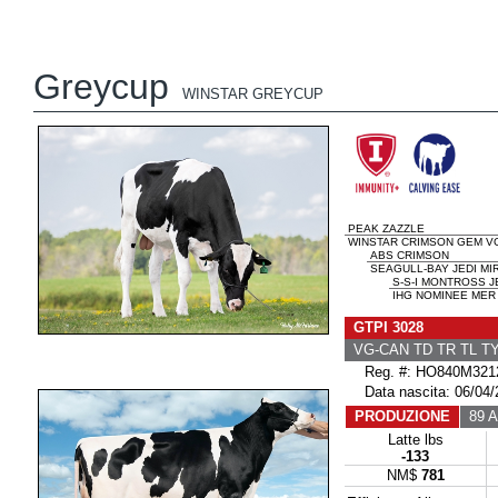
Greycup
WINSTAR GREYCUP
PEAK ZAZZLE
WINSTAR CRIMSON GEM VG
ABS CRIMSON
SEAGULL-BAY JEDI MI
S-S-I MONTROSS J
IHG NOMINEE MER 
GTPI 3028
VG-CAN TD TR TL T
Reg. #: HO840M321
Data nascita: 06/04/
PRODUZIONE
89 Al
Latte lbs
-133
NM$
781