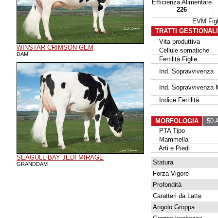
Efficienza Alimentare
226
EVM Fig
TRATTI GESTIONAL
Vita produttiva
WINSTAR CRIMSON GEM
Cellule somatiche
DAM
Fertilità Figlie
Ind. Sopravvivenza
Ind. Sopravvivenza 
Indice Fertilità
MORFOLOGIA
50 A
PTA Tipo
Mammella
Arti e Piedi
SEAGULL-BAY JEDI MIRAGE
Statura
GRANDDAM
Forza-Vigore
Profondità
Caratteri da Latte
Angolo Groppa