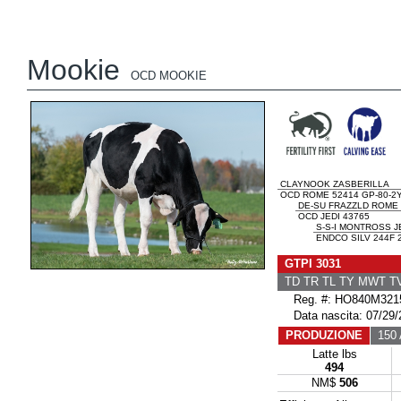
Mookie
OCD MOOKIE
CLAYNOOK ZASBERILLA
OCD ROME 52414 GP-80-2
DE-SU FRAZZLD ROME 
OCD JEDI 43765
S-S-I MONTROSS J
ENDCO SILV 244F 
GTPI 3031
TD TR TL TY MWT 
Reg. #: HO840M321
Data nascita: 07/29/
PRODUZIONE
150 A
Latte lbs
494
NM$
506