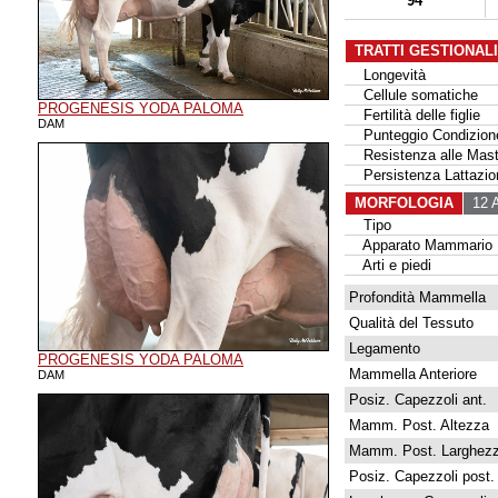
94
TRATTI GESTIONAL
Longevità
Cellule somatiche
PROGENESIS YODA PALOMA
Fertilità delle figlie
DAM
Punteggio Condizione
Resistenza alle Masti
Persistenza Lattazio
MORFOLOGIA
12 A
Tipo
Apparato Mammario
Arti e piedi
Profondità Mammella
Qualità del Tessuto
Legamento
PROGENESIS YODA PALOMA
Mammella Anteriore
DAM
Posiz. Capezzoli ant.
Mamm. Post. Altezza
Mamm. Post. Larghez
Posiz. Capezzoli post.