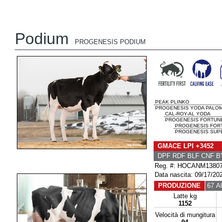
Podium
PROGENESIS PODIUM
PEAK PLINKO
PROGENESIS YODA PALOMA
CAL-ROY-AL YODA
PROGENESIS FORTUNE 
PROGENESIS FOR
PROGENESIS SUPE
GMACE LPI +3452 
DPF RDF BLF CNF B
Reg. #: HOCANM1380
Data nascita: 09/17/20
PRODUZIONE
67 Al
Latte kg
1152
Velocità di mungitura