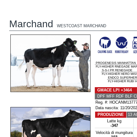
Marchand
WESTCOAST MARCHAND
PROGENESIS MANHATTAN
FLY-HIGHER RNEGADE MAR
S-S-I PR RENEGADE
FLY-HIGHER HERO MIS
ENDCO SUPERHE
FLY-HIGHER RUBI 
GMACE LPI +3464 
DPF MFF RDF BLF C
Reg. #: HOCANM1377
Data nascita: 11/20/20
PRODUZIONE
13 Al
Latte kg
-347
Velocità di mungitura