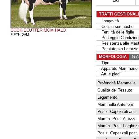
103
TRATTI GESTIONAL
Longevità
Cellule somatiche
COOKIECUTTER MOM HALO
Fertilità delle figlie
FIFTH DAM
Punteggio Condizione
Resistenza alle Masti
Persistenza Lattazio
MORFOLOGIA
G Al
Tipo
Apparato Mammario
Arti e piedi
Profondità Mammella
Qualità del Tessuto
Legamento
Mammella Anteriore
Posiz. Capezzoli ant.
Mamm. Post. Altezza
Mamm. Post. Larghez
Posiz. Capezzoli post.