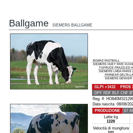
Ballgame
SIEMERS BALLGAME
BOMAZ FASTBALL
SIEMERS HUEY PARI 31034
T-SPRUCE FRAZZLED 
SIEMERS LMDA PARIS 
FARNEAR DELTA-L
SIEMERS DENVER P
GLPI +3432 PRO$ 
DPF RDF BLF CNF B
Reg. #: HO840M32129
Data nascita: 08/08/20
PRODUZIONE
67 Al
Latte kg
1228
Velocità di mungitura
101