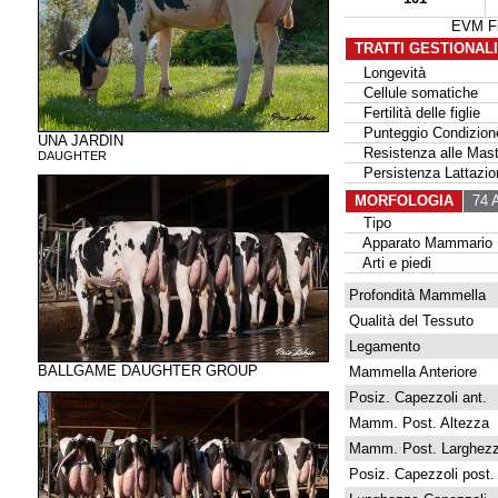
EVM Fi
TRATTI GESTIONAL
Longevità
Cellule somatiche
Fertilità delle figlie
Punteggio Condizione
UNA JARDIN
Resistenza alle Masti
DAUGHTER
Persistenza Lattazio
MORFOLOGIA
74 A
Tipo
Apparato Mammario
Arti e piedi
Profondità Mammella
Qualità del Tessuto
Legamento
BALLGAME DAUGHTER GROUP
Mammella Anteriore
Posiz. Capezzoli ant.
Mamm. Post. Altezza
Mamm. Post. Larghez
Posiz. Capezzoli post.