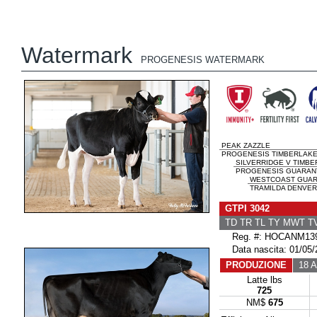
Watermark
PROGENESIS WATERMARK
PEAK ZAZZLE
PROGENESIS TIMBERLAK
SILVERRIDGE V TIMBE
PROGENESIS GUARANT 
WESTCOAST GUAR
TRAMILDA DENVER
GTPI 3042
TD TR TL TY MWT 
Reg. #: HOCANM139
Data nascita: 01/05/
PRODUZIONE
18 Al
Latte lbs
725
NM$
675