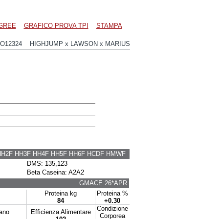
GREE
GRAFICO PROVA TPI
STAMPA
HO12324 HIGHJUMP x LAWSON x MARIUS
HH2F HH3F HH4F HH5F HH6F HCDF HMWF
DMS: 135,123
Beta Caseina: A2A2
GMACE 26*APR
Proteina kg
Proteina %
84
+0.30
Condizione
tano
Efficienza Alimentare
Corporea