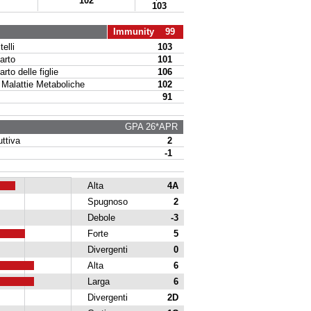
102
103
Immunity 99
elli
103
arto
101
to delle figlie
106
alattie Metaboliche
102
91
GPA 26*APR
ttiva
2
-1
Alta
4A
Spugnoso
2
Debole
-3
Forte
5
Divergenti
0
Alta
6
Larga
6
Divergenti
2D