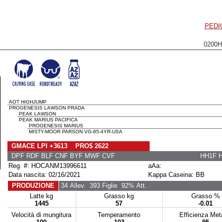
PEDI
0200
AOT HIGHJUMP
PROGENESIS LAWSON PRADA
PEAK LAWSON
PEAK MARIUS PACIFICA
PROGENESIS MARIUS
MISTY-MOOR PARSON VG-85-4YR-USA
GMACE LPI +3613 PRO$ 2622
DPF RDF BLF CNF BYF MWF CVF
HH1F 
Reg. #: HOCANM13996611
aAa:
Data nascita: 02/16/2021
Kappa Caseina: BB
PRODUZIONE
34 Allev.
393 Figlie
92% Att.
Latte kg
Grasso kg
Grasso %
1445
57
-0.01
Velocità di mungitura
Temperamento
Efficienza Me