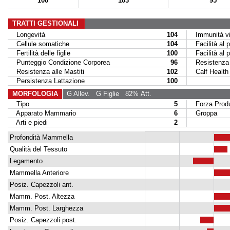
100
103
95
TRATTI GESTIONALI
Longevità
104
Immunità vit
Cellule somatiche
104
Facilità al p
Fertilità delle figlie
100
Facilità al par
Punteggio Condizione Corporea
96
Resistenza M
Resistenza alle Mastiti
102
Calf Health
Persistenza Lattazione
100
MORFOLOGIA
G Allev.
G Figlie
82% Att.
Tipo
5
Forza Produ
Apparato Mammario
6
Groppa
Arti e piedi
2
Profondità Mammella
Qualità del Tessuto
Legamento
Mammella Anteriore
Posiz. Capezzoli ant.
Mamm. Post. Altezza
Mamm. Post. Larghezza
Posiz. Capezzoli post.