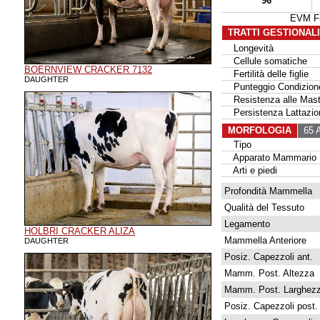
96
EVM Fi
TRATTI GESTIONAL
Longevità
Cellule somatiche
BOERNVIEW CRACKER 7132
Fertilità delle figlie
DAUGHTER
Punteggio Condizione
Resistenza alle Masti
Persistenza Lattazio
MORFOLOGIA
65 A
Tipo
Apparato Mammario
Arti e piedi
Profondità Mammella
Qualità del Tessuto
Legamento
HOLBRI CRACKER ALIZA
Mammella Anteriore
DAUGHTER
Posiz. Capezzoli ant.
Mamm. Post. Altezza
Mamm. Post. Larghez
Posiz. Capezzoli post.