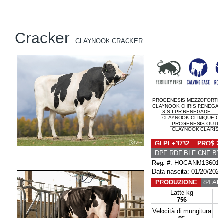
Cracker
CLAYNOOK CRACKER
PROGENESIS MEZZOFORT
CLAYNOOK CHRIS RENEGAD
S-S-I PR RENEGADE
CLAYNOOK CLINIQUE O
PROGENESIS OUT
CLAYNOOK CLARISS
GLPI +3732 PRO$ 
DPF RDF BLF CNF B
Reg. #: HOCANM1360
Data nascita: 01/20/20
PRODUZIONE
84 Al
Latte kg
756
Velocità di mungitura