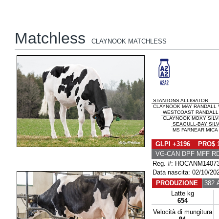
Matchless
CLAYNOOK MATCHLESS
STANTONS ALLIGATOR
CLAYNOOK MAY RANDALL V
WESTCOAST RANDALL
CLAYNOOK MOXY SILVE
SEAGULL-BAY SIL
MS FARNEAR MICA 
GLPI +3196 PRO$ 
VG-CAN DPF MFF RD
Reg. #: HOCANM1407
Data nascita: 02/10/20
PRODUZIONE
382 A
Latte kg
654
Velocità di mungitura