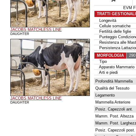
94
EVM Fi
TRATTI GESTIONAL
Longevità
Cellule somatiche
JACOBS MATCHLESS LINE
Fertilità delle figlie
DAUGHTER
Punteggio Condizione
Resistenza alle Masti
Persistenza Lattazio
MORFOLOGIA
290 
Tipo
Apparato Mammario
Arti e piedi
Profondità Mammella
Qualità del Tessuto
Legamento
JACOBS MATCHLESS LINE
Mammella Anteriore
DAUGHTER
Posiz. Capezzoli ant.
Mamm. Post. Altezza
Mamm. Post. Larghez
Posiz. Capezzoli post.