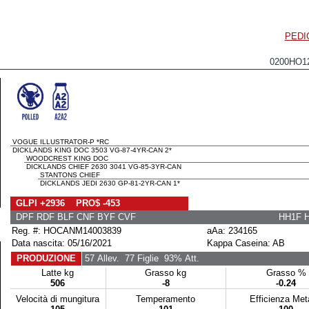
PEDI
0200HO1
VOGUE ILLUSTRATOR-P *RC
DICKLANDS KING DOC 3503 VG-87-4YR-CAN 2*
WOODCREST KING DOC
DICKLANDS CHIEF 2630 3041 VG-85-3YR-CAN
STANTONS CHIEF
DICKLANDS JEDI 2630 GP-81-2YR-CAN 1*
GLPI +2936 PRO$ -453
DPF RDF BLF CNF BYF CVF
HH1F 
Reg. #: HOCANM14003839
aAa: 234165
Data nascita: 05/16/2021
Kappa Caseina: AB
PRODUZIONE
57 Allev.
77 Figlie
93% Att.
Latte kg
Grasso kg
Grasso %
506
-8
-0.24
Velocità di mungitura
Temperamento
Efficienza Me