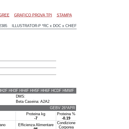
GREE
GRAFICO PROVA TPI
STAMPA
2385 ILLUSTRATOR-P *RC x DOC x CHIEF
HH2F HH3F HH4F HH5F HH6F HCDF HMWF
DMS:
Beta Caseina: A2A2
GEBV 26*APR
Proteina kg
Proteina %
-7
-0.19
Condizione
tano
Efficienza Alimentare
Corporea