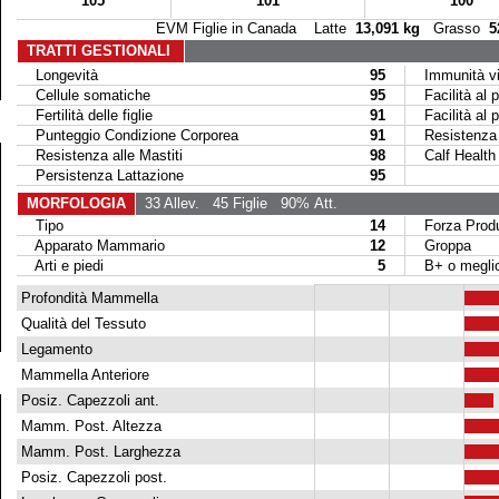
105
101
100
EVM Figlie in Canada Latte
13,091 kg
Grasso
5
TRATTI GESTIONALI
Longevità
95
Immunità vit
Cellule somatiche
95
Facilità al p
Fertilità delle figlie
91
Facilità al par
Punteggio Condizione Corporea
91
Resistenza M
Resistenza alle Mastiti
98
Calf Health
Persistenza Lattazione
95
MORFOLOGIA
33 Allev.
45 Figlie
90% Att.
Tipo
14
Forza Produ
Apparato Mammario
12
Groppa
Arti e piedi
5
B+ o megli
Profondità Mammella
Qualità del Tessuto
Legamento
Mammella Anteriore
Posiz. Capezzoli ant.
Mamm. Post. Altezza
Mamm. Post. Larghezza
Posiz. Capezzoli post.