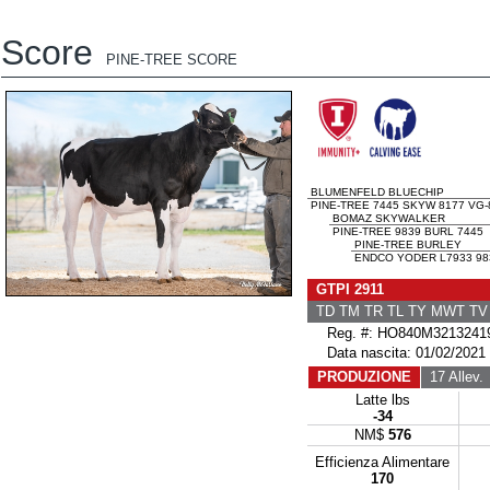
Score
PINE-TREE SCORE
BLUMENFELD BLUECHIP
PINE-TREE 7445 SKYW 8177 VG-
BOMAZ SKYWALKER
PINE-TREE 9839 BURL 7445
PINE-TREE BURLEY
ENDCO YODER L7933 983
GTPI 2911
TD TM TR TL TY MWT T
Reg. #: HO840M3213241
Data nascita: 01/02/2021
PRODUZIONE
17 Allev.
Latte lbs
-34
NM$
576
Efficienza Alimentare
170