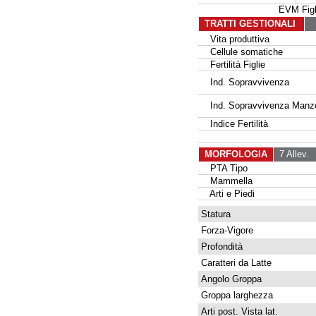
EVM Fig
TRATTI GESTIONALI
Vita produttiva
Cellule somatiche
Fertilità Figlie
Ind. Sopravvivenza
Ind. Sopravvivenza Manz
Indice Fertilità
MORFOLOGIA
7 Allev.
1
PTA Tipo
Mammella
Arti e Piedi
Statura
Forza-Vigore
Profondità
Caratteri da Latte
Angolo Groppa
Groppa larghezza
Arti post. Vista lat.