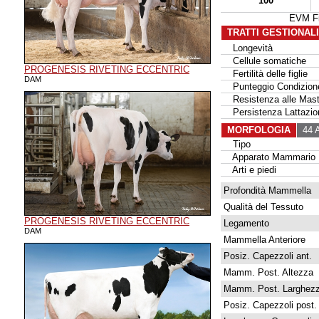
100
EVM Fi
TRATTI GESTIONAL
Longevità
Cellule somatiche
PROGENESIS RIVETING ECCENTRIC
Fertilità delle figlie
DAM
Punteggio Condizione
Resistenza alle Masti
Persistenza Lattazio
MORFOLOGIA
44 A
Tipo
Apparato Mammario
Arti e piedi
Profondità Mammella
Qualità del Tessuto
PROGENESIS RIVETING ECCENTRIC
Legamento
DAM
Mammella Anteriore
Posiz. Capezzoli ant.
Mamm. Post. Altezza
Mamm. Post. Larghez
Posiz. Capezzoli post.