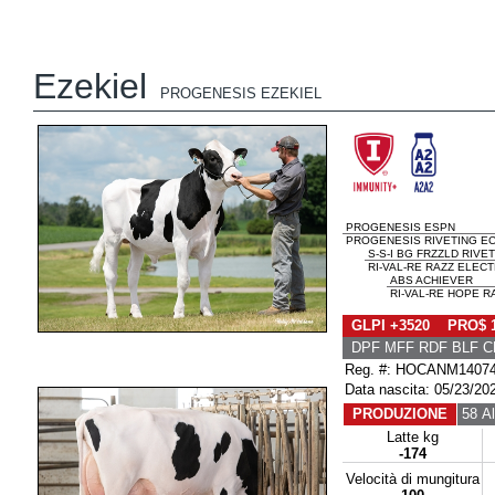
Ezekiel
PROGENESIS EZEKIEL
PROGENESIS ESPN
PROGENESIS RIVETING EC
S-S-I BG FRZZLD RIVE
RI-VAL-RE RAZZ ELECT
ABS ACHIEVER
RI-VAL-RE HOPE R
GLPI +3520 PRO$ 
DPF MFF RDF BLF C
Reg. #: HOCANM1407
Data nascita: 05/23/20
PRODUZIONE
58 Al
Latte kg
-174
Velocità di mungitura